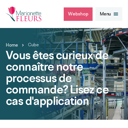
Ga
naar
Webshop
Menu
inhoud
Cube
Home
Vous êtes curieux de
connaître notre
processus de
commande? Lisez ce
cas d'application